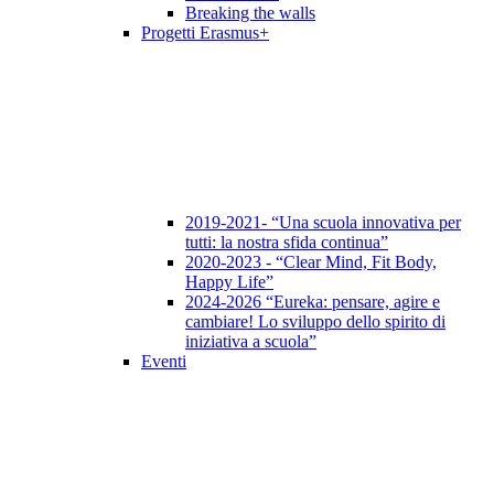
Breaking the walls
Progetti Erasmus+
2019-2021- “Una scuola innovativa per
tutti: la nostra sfida continua”
2020-2023 - “Clear Mind, Fit Body,
Happy Life”
2024-2026 “Eureka: pensare, agire e
cambiare! Lo sviluppo dello spirito di
iniziativa a scuola”
Eventi