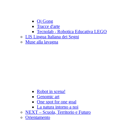
Qi Gong
Tracce d'arte
Tecnolab - Robotica Educativa LEGO
LIS Lingua Italiana dei Segni
Muse alla lavagna
Robot in scena!
Genomic art
One spot for one goal
La natura intorno a noi
NEXT – Scuola, Territorio e Futuro
Orientamento