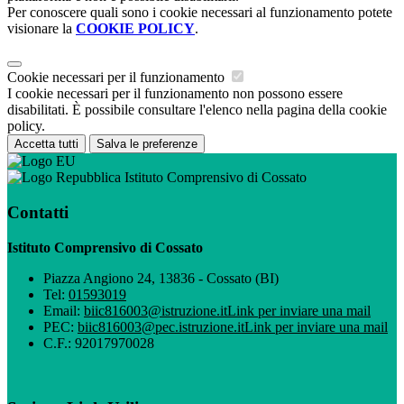
Per conoscere quali sono i cookie necessari al funzionamento potete
visionare la
COOKIE POLICY
.
Cookie necessari per il funzionamento
I cookie necessari per il funzionamento non possono essere
disabilitati. È possibile consultare l'elenco nella pagina della cookie
policy.
Accetta tutti
Salva le preferenze
Istituto Comprensivo di Cossato
Contatti
Istituto Comprensivo di Cossato
Piazza Angiono 24, 13836 - Cossato (BI)
Tel:
01593019
Email:
biic816003@istruzione.it
Link per inviare una mail
PEC:
biic816003@pec.istruzione.it
Link per inviare una mail
C.F.: 92017970028