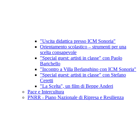
"Uscita didattica presso ICM Sonoria"
Orientamento scolastico – strumenti per una
scelta consapevole
"Special guest: artisti in classe" con Paolo
Barichello
"Incontro a Villa Berlanghino con ICM Sonoria"
"Special guest: artisti in classe" con Stefano
Ceretti
"La Scelta", un film di Beppe Anderi
Pace e Intercultura
PNRR - Piano Nazionale di Ripresa e Resilienza