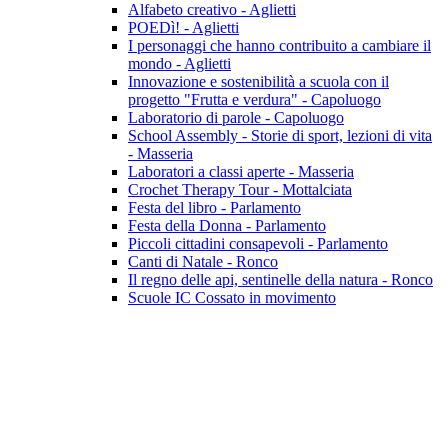
Alfabeto creativo - Aglietti
POEDì! - Aglietti
I personaggi che hanno contribuito a cambiare il
mondo - Aglietti
Innovazione e sostenibilità a scuola con il
progetto "Frutta e verdura" - Capoluogo
Laboratorio di parole - Capoluogo
School Assembly - Storie di sport, lezioni di vita
- Masseria
Laboratori a classi aperte - Masseria
Crochet Therapy Tour - Mottalciata
Festa del libro - Parlamento
Festa della Donna - Parlamento
Piccoli cittadini consapevoli - Parlamento
Canti di Natale - Ronco
Il regno delle api, sentinelle della natura - Ronco
Scuole IC Cossato in movimento