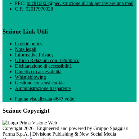
PEC:
biic816003@pec.istruzione.it
Link per inviare una mail
C.F.: 92017970028
Sezione Link Utili
Cookie policy
Note legali
Informativa Privacy
Ufficio Relazioni con il Pubblico
Dichiarazione di accessibilità
Obiettivi di accessibilità
Whistleblowing
Gestione consensi cookie
Amministrazione trasparente
Pagina visualizzata
4647
volte
Sezione Copyright
Copyright 2026 | Engineered and powered by Gruppo Spaggiari
Parma S.p.A. | Divisione Publishing & New Social Media