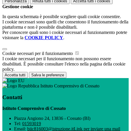
Personalizza
Rifiuta tutti
i cookies
Accetta tutti
i cookies
Gestione cookie
In questa schermata è possibile scegliere quali cookie consentire.
I cookie necessari sono quelli che consentono il funzionamento della
piattaforma e non è possibile disabilitarli.
Per conoscere quali sono i cookie necessari al funzionamento potete
visionare la
COOKIE POLICY
.
Cookie necessari per il funzionamento
I cookie necessari per il funzionamento non possono essere
disabilitati. È possibile consultare l'elenco nella pagina della cookie
policy.
Accetta tutti
Salva le preferenze
Istituto Comprensivo di Cossato
Contatti
Istituto Comprensivo di Cossato
Piazza Angiono 24, 13836 - Cossato (BI)
Tel:
01593019
Email:
biic816003@istruzione.it
Link per inviare una mail