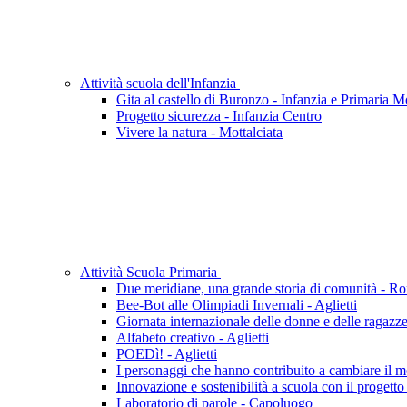
Attività scuola dell'Infanzia
Gita al castello di Buronzo - Infanzia e Primaria Mo
Progetto sicurezza - Infanzia Centro
Vivere la natura - Mottalciata
Attività Scuola Primaria
Due meridiane, una grande storia di comunità - R
Bee-Bot alle Olimpiadi Invernali - Aglietti
Giornata internazionale delle donne e delle ragazze 
Alfabeto creativo - Aglietti
POEDì! - Aglietti
I personaggi che hanno contribuito a cambiare il m
Innovazione e sostenibilità a scuola con il progett
Laboratorio di parole - Capoluogo