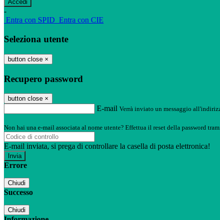
-
Entra con SPID
Entra con CIE
Seleziona utente
button close
×
Recupero password
button close
×
E-mail
Verrà inviato un messaggio all'indirizz
Non hai una e-mail associata al nome utente? Effettua il reset della password tram
E-mail inviata, si prega di controllare la casella di posta elettronica!
Errore
Chiudi
Successo
Chiudi
Informazione