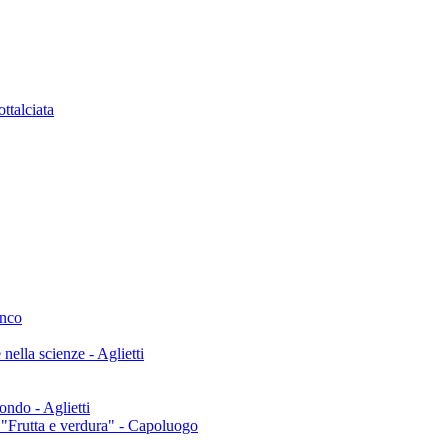
ttalciata
onco
nella scienze - Aglietti
ondo - Aglietti
o "Frutta e verdura" - Capoluogo