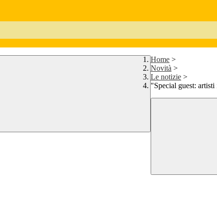
Home
>
Novità
>
Le notizie
>
"Special guest: artist