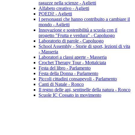
ragazze nella scienze - Aglietti
Alfabeto creativo - Aglietti
POEDì! - Aglietti
I personaggi che hanno contribuito a cambiare il
mondo - Aglietti
Innovazione e sostenibilità a scuola con il
progetto "Frutta e verdura" - Capoluogo
Laboratorio di parole - Capoluogo
School Assembly - Storie di sport, lezioni di vita
- Masseria
Laboratori a classi aperte - Masseria
Crochet Therapy Tour - Mottalciata
Festa del libro - Parlamento
Festa della Donna - Parlamento
Piccoli cittadini consapevoli - Parlamento
Canti di Natale - Ronco
Il regno delle api, sentinelle della natura - Ronco
Scuole IC Cossato in movimento