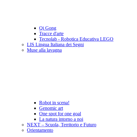
Qi Gong
Tracce d'arte
Tecnolab - Robotica Educativa LEGO
LIS Lingua Italiana dei Segni
Muse alla lavagna
Robot in scena!
Genomic art
One spot for one goal
La natura intorno a noi
NEXT – Scuola, Territorio e Futuro
Orientamento