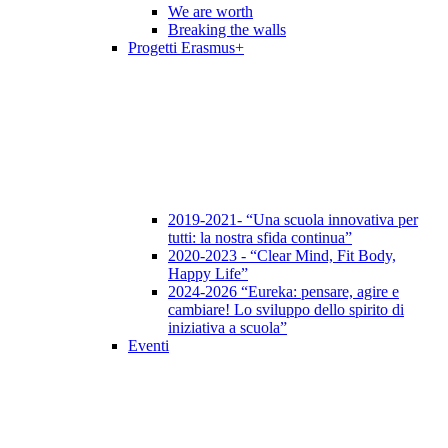
We are worth
Breaking the walls
Progetti Erasmus+
2019-2021- “Una scuola innovativa per
tutti: la nostra sfida continua”
2020-2023 - “Clear Mind, Fit Body,
Happy Life”
2024-2026 “Eureka: pensare, agire e
cambiare! Lo sviluppo dello spirito di
iniziativa a scuola”
Eventi