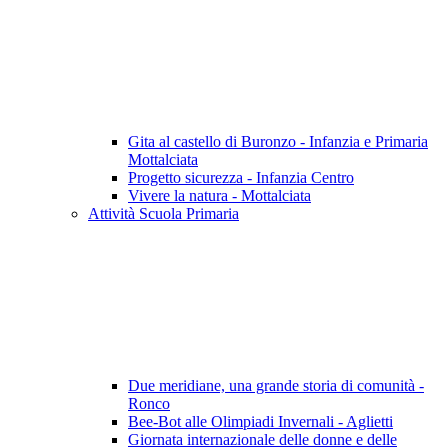
Gita al castello di Buronzo - Infanzia e Primaria
Mottalciata
Progetto sicurezza - Infanzia Centro
Vivere la natura - Mottalciata
Attività Scuola Primaria
Due meridiane, una grande storia di comunità -
Ronco
Bee-Bot alle Olimpiadi Invernali - Aglietti
Giornata internazionale delle donne e delle