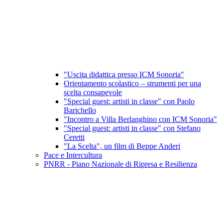
"Uscita didattica presso ICM Sonoria"
Orientamento scolastico – strumenti per una
scelta consapevole
"Special guest: artisti in classe" con Paolo
Barichello
"Incontro a Villa Berlanghino con ICM Sonoria"
"Special guest: artisti in classe" con Stefano
Ceretti
"La Scelta", un film di Beppe Anderi
Pace e Intercultura
PNRR - Piano Nazionale di Ripresa e Resilienza