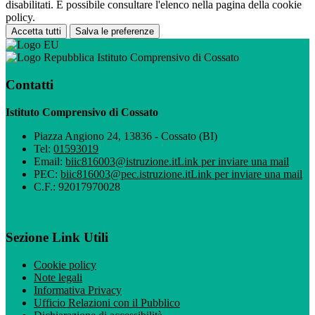
disabilitati. È possibile consultare l'elenco nella pagina della cookie
policy.
Accetta tutti
Salva le preferenze
Istituto Comprensivo di Cossato
Contatti
Istituto Comprensivo di Cossato
Piazza Angiono 24, 13836 - Cossato (BI)
Tel:
01593019
Email:
biic816003@istruzione.it
Link per inviare una mail
PEC:
biic816003@pec.istruzione.it
Link per inviare una mail
C.F.: 92017970028
Sezione Link Utili
Cookie policy
Note legali
Informativa Privacy
Ufficio Relazioni con il Pubblico