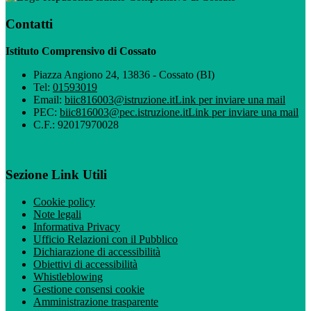
Contatti
Istituto Comprensivo di Cossato
Piazza Angiono 24, 13836 - Cossato (BI)
Tel:
01593019
Email:
biic816003@istruzione.it
Link per inviare una mail
PEC:
biic816003@pec.istruzione.it
Link per inviare una mail
C.F.: 92017970028
Sezione Link Utili
Cookie policy
Note legali
Informativa Privacy
Ufficio Relazioni con il Pubblico
Dichiarazione di accessibilità
Obiettivi di accessibilità
Whistleblowing
Gestione consensi cookie
Amministrazione trasparente