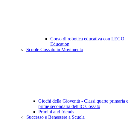
Corso di robotica educativa con LEGO
Education
Scuole Cossato in Movimento
Giochi della Gioventù - Classi quarte primaria e
prime secondaria dell'IC Cossato
Primini and friends
Successo e Benessere a Scuola