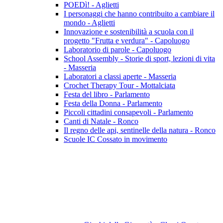
POEDì! - Aglietti
I personaggi che hanno contribuito a cambiare il
mondo - Aglietti
Innovazione e sostenibilità a scuola con il
progetto "Frutta e verdura" - Capoluogo
Laboratorio di parole - Capoluogo
School Assembly - Storie di sport, lezioni di vita
- Masseria
Laboratori a classi aperte - Masseria
Crochet Therapy Tour - Mottalciata
Festa del libro - Parlamento
Festa della Donna - Parlamento
Piccoli cittadini consapevoli - Parlamento
Canti di Natale - Ronco
Il regno delle api, sentinelle della natura - Ronco
Scuole IC Cossato in movimento