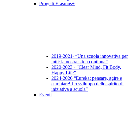
Progetti Erasmus+
2019-2021- “Una scuola innovativa per
tutti: la nostra sfida continua”
2020-2023 - “Clear Mind, Fit Body,
Happy Life”
2024-2026 “Eureka: pensare, agire e
cambiare! Lo sviluppo dello spirito di
iniziativa a scuola”
Eventi