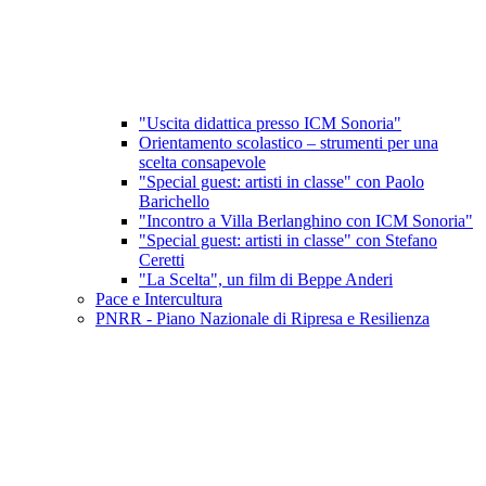
"Uscita didattica presso ICM Sonoria"
Orientamento scolastico – strumenti per una
scelta consapevole
"Special guest: artisti in classe" con Paolo
Barichello
"Incontro a Villa Berlanghino con ICM Sonoria"
"Special guest: artisti in classe" con Stefano
Ceretti
"La Scelta", un film di Beppe Anderi
Pace e Intercultura
PNRR - Piano Nazionale di Ripresa e Resilienza