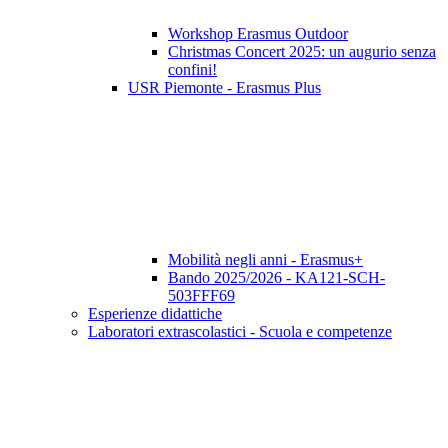
Workshop Erasmus Outdoor
Christmas Concert 2025: un augurio senza
confini!
USR Piemonte - Erasmus Plus
Mobilità negli anni - Erasmus+
Bando 2025/2026 - KA121-SCH-
503FFF69
Esperienze didattiche
Laboratori extrascolastici - Scuola e competenze