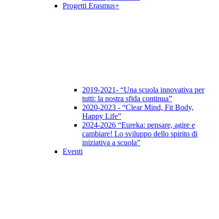
Progetti Erasmus+
2019-2021- “Una scuola innovativa per
tutti: la nostra sfida continua”
2020-2023 - “Clear Mind, Fit Body,
Happy Life”
2024-2026 “Eureka: pensare, agire e
cambiare! Lo sviluppo dello spirito di
iniziativa a scuola”
Eventi