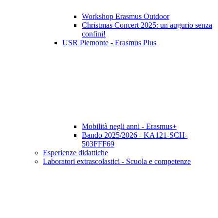
Workshop Erasmus Outdoor
Christmas Concert 2025: un augurio senza
confini!
USR Piemonte - Erasmus Plus
Mobilità negli anni - Erasmus+
Bando 2025/2026 - KA121-SCH-
503FFF69
Esperienze didattiche
Laboratori extrascolastici - Scuola e competenze