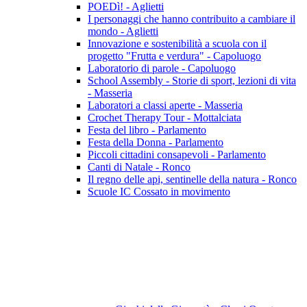
POEDì! - Aglietti
I personaggi che hanno contribuito a cambiare il
mondo - Aglietti
Innovazione e sostenibilità a scuola con il
progetto "Frutta e verdura" - Capoluogo
Laboratorio di parole - Capoluogo
School Assembly - Storie di sport, lezioni di vita
- Masseria
Laboratori a classi aperte - Masseria
Crochet Therapy Tour - Mottalciata
Festa del libro - Parlamento
Festa della Donna - Parlamento
Piccoli cittadini consapevoli - Parlamento
Canti di Natale - Ronco
Il regno delle api, sentinelle della natura - Ronco
Scuole IC Cossato in movimento