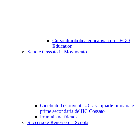
Corso di robotica educativa con LEGO
Education
Scuole Cossato in Movimento
Giochi della Gioventù - Classi quarte primaria e
prime secondaria dell'IC Cossato
Primini and friends
Successo e Benessere a Scuola