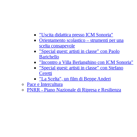
"Uscita didattica presso ICM Sonoria"
Orientamento scolastico – strumenti per una
scelta consapevole
"Special guest: artisti in classe" con Paolo
Barichello
"Incontro a Villa Berlanghino con ICM Sonoria"
"Special guest: artisti in classe" con Stefano
Ceretti
"La Scelta", un film di Beppe Anderi
Pace e Intercultura
PNRR - Piano Nazionale di Ripresa e Resilienza