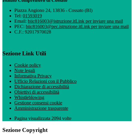
Istituto Comprensivo di Cossato
Piazza Angiono 24, 13836 - Cossato (BI)
Tel:
01593019
Email:
biic816003@istruzione.it
Link per inviare una mail
PEC:
biic816003@pec.istruzione.it
Link per inviare una mail
C.F.: 92017970028
Sezione Link Utili
Cookie policy
Note legali
Informativa Privacy
Ufficio Relazioni con il Pubblico
Dichiarazione di accessibilità
Obiettivi di accessibilità
Whistleblowing
Gestione consensi cookie
Amministrazione trasparente
Pagina visualizzata
2094
volte
Sezione Copyright