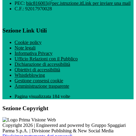
PEC:
biic816003@pec.istruzione.it
Link per inviare una mail
C.F.: 92017970028
Sezione Link Utili
Cookie policy
Note legali
Informativa Privacy
Ufficio Relazioni con il Pubblico
Dichiarazione di accessibilità
Obiettivi di accessibilità
Whistleblowing
Gestione consensi cookie
Amministrazione trasparente
Pagina visualizzata
184
volte
Sezione Copyright
Copyright 2026 | Engineered and powered by Gruppo Spaggiari
Parma S.p.A. | Divisione Publishing & New Social Media