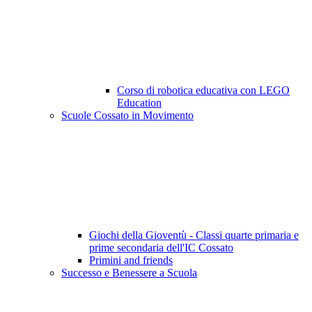
Corso di robotica educativa con LEGO
Education
Scuole Cossato in Movimento
Giochi della Gioventù - Classi quarte primaria e
prime secondaria dell'IC Cossato
Primini and friends
Successo e Benessere a Scuola