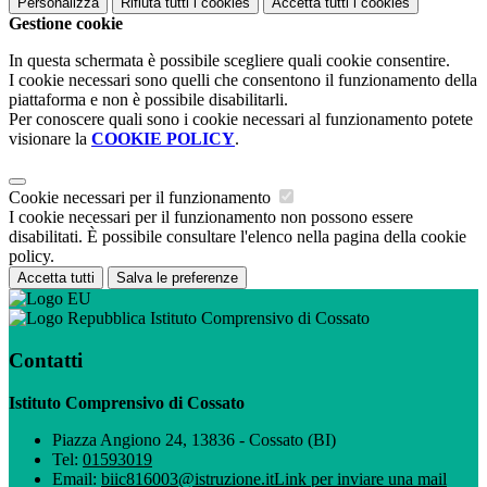
Personalizza
Rifiuta tutti
i cookies
Accetta tutti
i cookies
Gestione cookie
In questa schermata è possibile scegliere quali cookie consentire.
I cookie necessari sono quelli che consentono il funzionamento della
piattaforma e non è possibile disabilitarli.
Per conoscere quali sono i cookie necessari al funzionamento potete
visionare la
COOKIE POLICY
.
Cookie necessari per il funzionamento
I cookie necessari per il funzionamento non possono essere
disabilitati. È possibile consultare l'elenco nella pagina della cookie
policy.
Accetta tutti
Salva le preferenze
Istituto Comprensivo di Cossato
Contatti
Istituto Comprensivo di Cossato
Piazza Angiono 24, 13836 - Cossato (BI)
Tel:
01593019
Email:
biic816003@istruzione.it
Link per inviare una mail