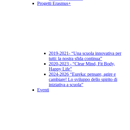
Progetti Erasmus+
2019-2021- “Una scuola innovativa per
tutti: la nostra sfida continua”
2020-2023 - “Clear Mind, Fit Body,
Happy Life”
2024-2026 “Eureka: pensare, agire e
cambiare! Lo sviluppo dello spirito di
iniziativa a scuola”
Eventi