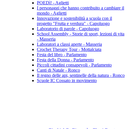
POEDì! - Aglietti
I personaggi che hanno contribuito a cambiare il
mondo - Aglietti
Innovazione e sostenibilità a scuola con il
progetto "Frutta e verdura" - Capoluogo
Laboratorio di parole - Capoluogo
School Assembly - Storie di sport, lezioni di vita
- Masseria
Laboratori a classi aperte - Masseria
Crochet Therapy Tour - Mottalciata
Festa del libro - Parlamento
Festa della Donna - Parlamento
Piccoli cittadini consapevoli - Parlamento
Canti di Natale - Ronco
Il regno delle api, sentinelle della natura - Ronco
Scuole IC Cossato in movimento