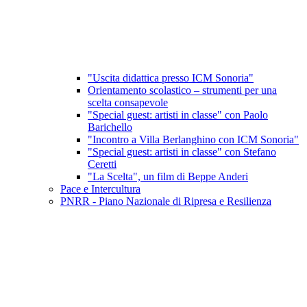
"Uscita didattica presso ICM Sonoria"
Orientamento scolastico – strumenti per una
scelta consapevole
"Special guest: artisti in classe" con Paolo
Barichello
"Incontro a Villa Berlanghino con ICM Sonoria"
"Special guest: artisti in classe" con Stefano
Ceretti
"La Scelta", un film di Beppe Anderi
Pace e Intercultura
PNRR - Piano Nazionale di Ripresa e Resilienza