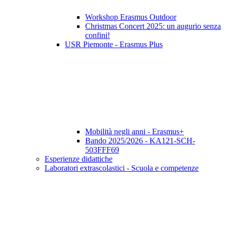
Workshop Erasmus Outdoor
Christmas Concert 2025: un augurio senza
confini!
USR Piemonte - Erasmus Plus
Mobilità negli anni - Erasmus+
Bando 2025/2026 - KA121-SCH-
503FFF69
Esperienze didattiche
Laboratori extrascolastici - Scuola e competenze