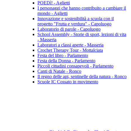
POEDì! - Aglietti
I personaggi che hanno contribuito a cambiare il
mondo - Aglietti
Innovazione e sostenibilità a scuola con il
progetto "Frutta e verdura" - Capoluogo
Laboratorio di parole - Capoluogo
School Assembly - Storie di sport, lezioni di vita
- Masseria
Laboratori a classi aperte - Masseria
Crochet Therapy Tour - Mottalciata
Festa del libro - Parlamento
Festa della Donna - Parlamento
Piccoli cittadini consapevoli - Parlamento
Canti di Natale - Ronco
Il regno delle api, sentinelle della natura - Ronco
Scuole IC Cossato in movimento