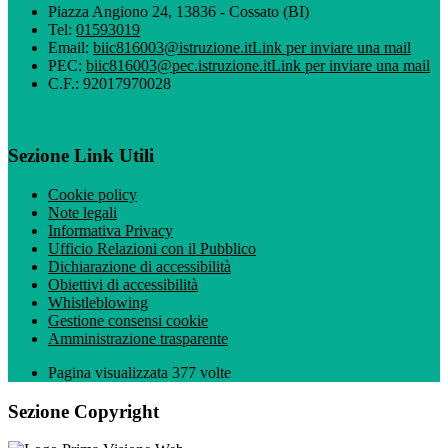
Piazza Angiono 24, 13836 - Cossato (BI)
Tel:
01593019
Email:
biic816003@istruzione.it
Link per inviare una mail
PEC:
biic816003@pec.istruzione.it
Link per inviare una mail
C.F.: 92017970028
Sezione Link Utili
Cookie policy
Note legali
Informativa Privacy
Ufficio Relazioni con il Pubblico
Dichiarazione di accessibilità
Obiettivi di accessibilità
Whistleblowing
Gestione consensi cookie
Amministrazione trasparente
Pagina visualizzata
377
volte
Sezione Copyright