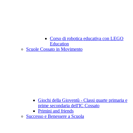
Corso di robotica educativa con LEGO
Education
Scuole Cossato in Movimento
Giochi della Gioventù - Classi quarte primaria e
prime secondaria dell'IC Cossato
Primini and friends
Successo e Benessere a Scuola