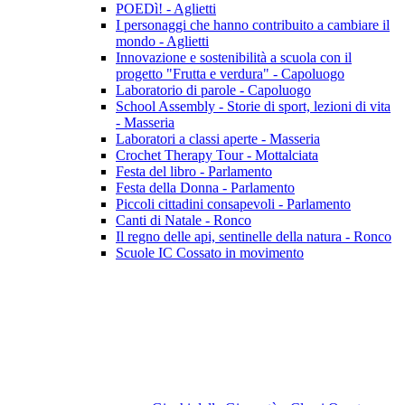
POEDì! - Aglietti
I personaggi che hanno contribuito a cambiare il
mondo - Aglietti
Innovazione e sostenibilità a scuola con il
progetto "Frutta e verdura" - Capoluogo
Laboratorio di parole - Capoluogo
School Assembly - Storie di sport, lezioni di vita
- Masseria
Laboratori a classi aperte - Masseria
Crochet Therapy Tour - Mottalciata
Festa del libro - Parlamento
Festa della Donna - Parlamento
Piccoli cittadini consapevoli - Parlamento
Canti di Natale - Ronco
Il regno delle api, sentinelle della natura - Ronco
Scuole IC Cossato in movimento