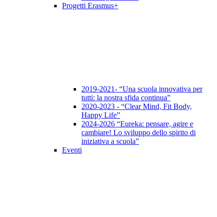
Progetti Erasmus+
2019-2021- “Una scuola innovativa per
tutti: la nostra sfida continua”
2020-2023 - “Clear Mind, Fit Body,
Happy Life”
2024-2026 “Eureka: pensare, agire e
cambiare! Lo sviluppo dello spirito di
iniziativa a scuola”
Eventi