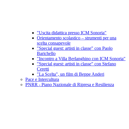
"Uscita didattica presso ICM Sonoria"
Orientamento scolastico – strumenti per una
scelta consapevole
"Special guest: artisti in classe" con Paolo
Barichello
"Incontro a Villa Berlanghino con ICM Sonoria"
"Special guest: artisti in classe" con Stefano
Ceretti
"La Scelta", un film di Beppe Anderi
Pace e Intercultura
PNRR - Piano Nazionale di Ripresa e Resilienza