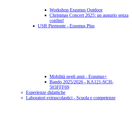
Workshop Erasmus Outdoor
Christmas Concert 2025: un augurio senza
confini!
USR Piemonte - Erasmus Plus
Mobilità negli anni - Erasmus+
Bando 2025/2026 - KA121-SCH-
503FFF69
Esperienze didattiche
Laboratori extrascolastici - Scuola e competenze