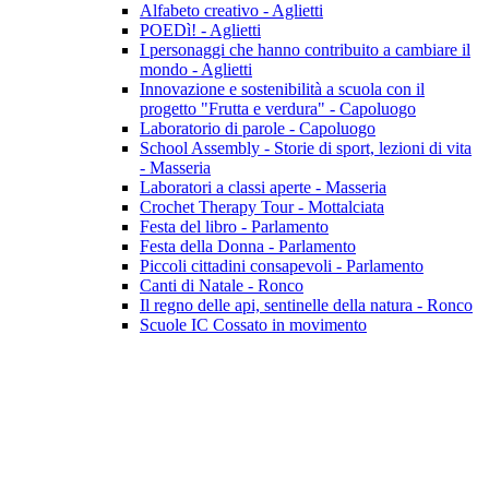
Alfabeto creativo - Aglietti
POEDì! - Aglietti
I personaggi che hanno contribuito a cambiare il
mondo - Aglietti
Innovazione e sostenibilità a scuola con il
progetto "Frutta e verdura" - Capoluogo
Laboratorio di parole - Capoluogo
School Assembly - Storie di sport, lezioni di vita
- Masseria
Laboratori a classi aperte - Masseria
Crochet Therapy Tour - Mottalciata
Festa del libro - Parlamento
Festa della Donna - Parlamento
Piccoli cittadini consapevoli - Parlamento
Canti di Natale - Ronco
Il regno delle api, sentinelle della natura - Ronco
Scuole IC Cossato in movimento