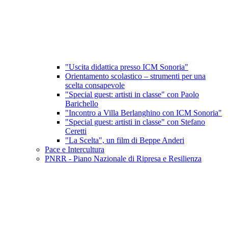
"Uscita didattica presso ICM Sonoria"
Orientamento scolastico – strumenti per una
scelta consapevole
"Special guest: artisti in classe" con Paolo
Barichello
"Incontro a Villa Berlanghino con ICM Sonoria"
"Special guest: artisti in classe" con Stefano
Ceretti
"La Scelta", un film di Beppe Anderi
Pace e Intercultura
PNRR - Piano Nazionale di Ripresa e Resilienza