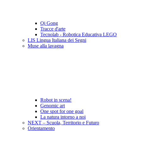
Qi Gong
Tracce d'arte
Tecnolab - Robotica Educativa LEGO
LIS Lingua Italiana dei Segni
Muse alla lavagna
Robot in scena!
Genomic art
One spot for one goal
La natura intorno a noi
NEXT – Scuola, Territorio e Futuro
Orientamento