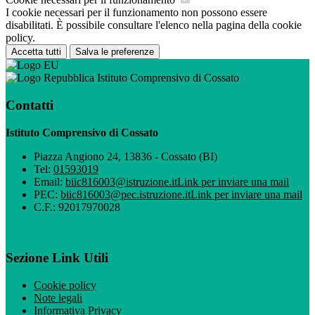
I cookie necessari per il funzionamento non possono essere
disabilitati. È possibile consultare l'elenco nella pagina della cookie
policy.
Accetta tutti
Salva le preferenze
Istituto Comprensivo di Cossato
Contatti
Istituto Comprensivo di Cossato
Piazza Angiono 24, 13836 - Cossato (BI)
Tel:
01593019
Email:
biic816003@istruzione.it
Link per inviare una mail
PEC:
biic816003@pec.istruzione.it
Link per inviare una mail
C.F.: 92017970028
Sezione Link Utili
Cookie policy
Note legali
Informativa Privacy