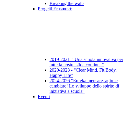
Breaking the walls
Progetti Erasmus+
2019-2021- “Una scuola innovativa per
tutti: la nostra sfida continua”
2020-2023 - “Clear Mind, Fit Body,
Happy Life”
2024-2026 “Eureka: pensare, agire e
cambiare! Lo sviluppo dello spirito di
iniziativa a scuola”
Eventi