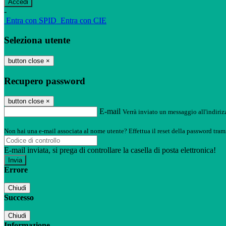
-
Entra con SPID
Entra con CIE
Seleziona utente
button close
×
Recupero password
button close
×
E-mail
Verrà inviato un messaggio all'indirizz
Non hai una e-mail associata al nome utente? Effettua il reset della password tram
E-mail inviata, si prega di controllare la casella di posta elettronica!
Errore
Chiudi
Successo
Chiudi
Informazione