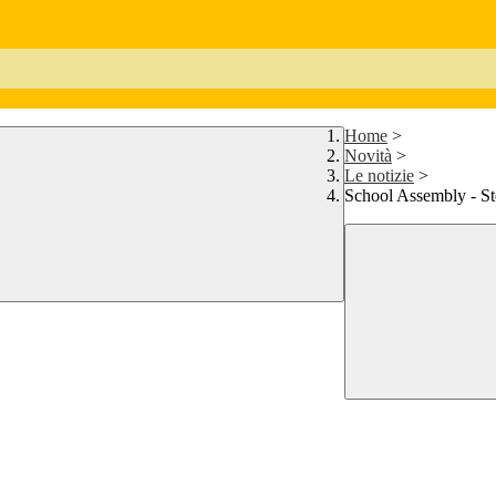
Home
>
Novità
>
Le notizie
>
School Assembly - Stor