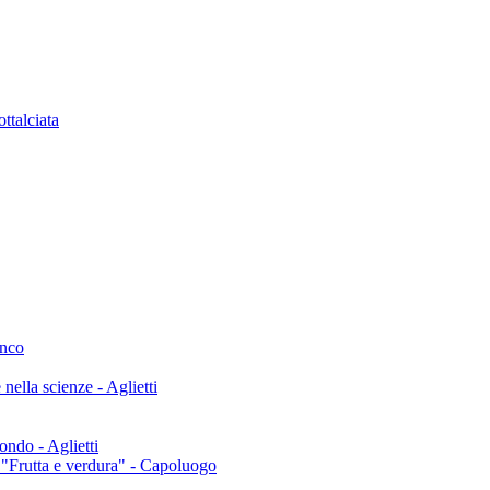
ttalciata
onco
nella scienze - Aglietti
ondo - Aglietti
o "Frutta e verdura" - Capoluogo