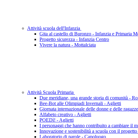
Attività scuola dell'Infanzia
Gita al castello di Buronzo - Infanzia e Primaria Mo
Progetto sicurezza - Infanzia Centro
Vivere la natura - Mottalciata
Attività Scuola Primaria
Due meridiane, una grande storia di comunità - R
Bee-Bot alle Olimpiadi Invernali - Aglietti
Giornata internazionale delle donne e delle ragazze 
Alfabeto creativo - Aglietti
POEDì! - Aglietti
I personaggi che hanno contribuito a cambiare il m
Innovazione e sostenibilità a scuola con il progett
Laboratorio di parole - Capoluogo