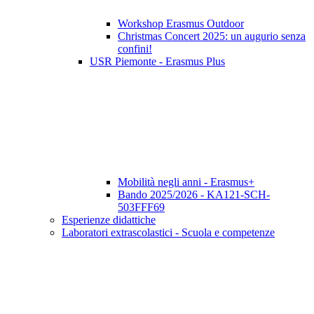
Workshop Erasmus Outdoor
Christmas Concert 2025: un augurio senza
confini!
USR Piemonte - Erasmus Plus
Mobilità negli anni - Erasmus+
Bando 2025/2026 - KA121-SCH-
503FFF69
Esperienze didattiche
Laboratori extrascolastici - Scuola e competenze