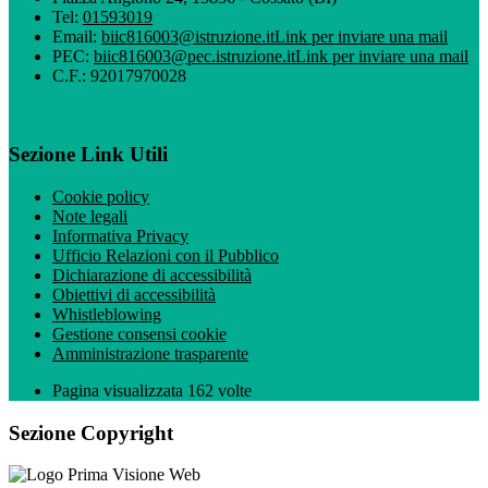
Tel:
01593019
Email:
biic816003@istruzione.it
Link per inviare una mail
PEC:
biic816003@pec.istruzione.it
Link per inviare una mail
C.F.: 92017970028
Sezione Link Utili
Cookie policy
Note legali
Informativa Privacy
Ufficio Relazioni con il Pubblico
Dichiarazione di accessibilità
Obiettivi di accessibilità
Whistleblowing
Gestione consensi cookie
Amministrazione trasparente
Pagina visualizzata
162
volte
Sezione Copyright