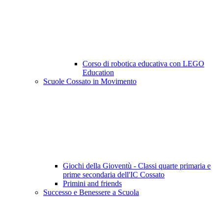
Corso di robotica educativa con LEGO
Education
Scuole Cossato in Movimento
Giochi della Gioventù - Classi quarte primaria e
prime secondaria dell'IC Cossato
Primini and friends
Successo e Benessere a Scuola