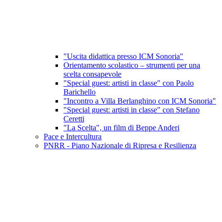
"Uscita didattica presso ICM Sonoria"
Orientamento scolastico – strumenti per una
scelta consapevole
"Special guest: artisti in classe" con Paolo
Barichello
"Incontro a Villa Berlanghino con ICM Sonoria"
"Special guest: artisti in classe" con Stefano
Ceretti
"La Scelta", un film di Beppe Anderi
Pace e Intercultura
PNRR - Piano Nazionale di Ripresa e Resilienza