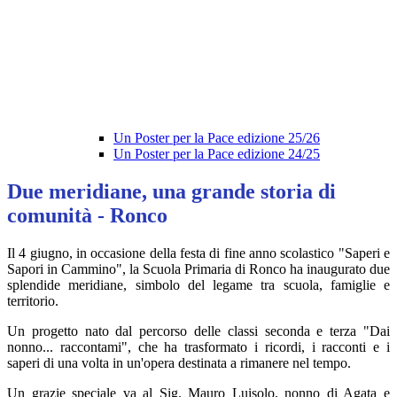
Un Poster per la Pace edizione 25/26
Un Poster per la Pace edizione 24/25
Due meridiane, una grande storia di
comunità - Ronco
Il 4 giugno, in occasione della festa di fine anno scolastico "Saperi e
Sapori in Cammino", la Scuola Primaria di Ronco ha inaugurato due
splendide meridiane, simbolo del legame tra scuola, famiglie e
territorio.
Un progetto nato dal percorso delle classi seconda e terza "Dai
nonno... raccontami", che ha trasformato i ricordi, i racconti e i
saperi di una volta in un'opera destinata a rimanere nel tempo.
Un grazie speciale va al Sig. Mauro Luisolo, nonno di Agata e