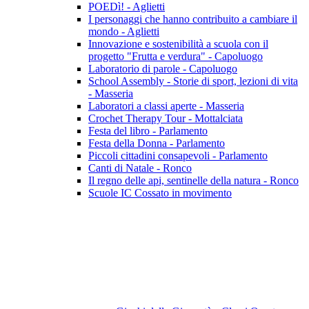
POEDì! - Aglietti
I personaggi che hanno contribuito a cambiare il
mondo - Aglietti
Innovazione e sostenibilità a scuola con il
progetto "Frutta e verdura" - Capoluogo
Laboratorio di parole - Capoluogo
School Assembly - Storie di sport, lezioni di vita
- Masseria
Laboratori a classi aperte - Masseria
Crochet Therapy Tour - Mottalciata
Festa del libro - Parlamento
Festa della Donna - Parlamento
Piccoli cittadini consapevoli - Parlamento
Canti di Natale - Ronco
Il regno delle api, sentinelle della natura - Ronco
Scuole IC Cossato in movimento