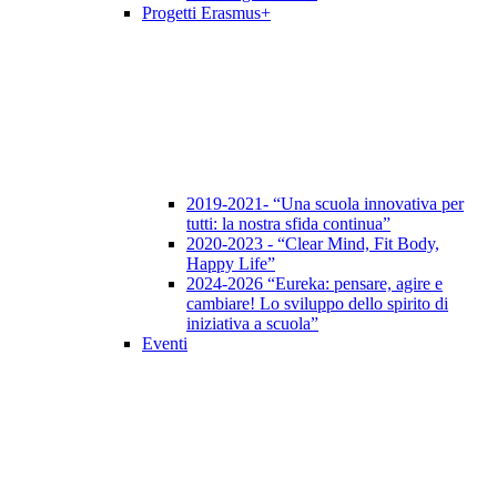
Progetti Erasmus+
2019-2021- “Una scuola innovativa per
tutti: la nostra sfida continua”
2020-2023 - “Clear Mind, Fit Body,
Happy Life”
2024-2026 “Eureka: pensare, agire e
cambiare! Lo sviluppo dello spirito di
iniziativa a scuola”
Eventi