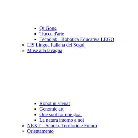
Qi Gong
Tracce d'arte
Tecnolab - Robotica Educativa LEGO
LIS Lingua Italiana dei Segni
Muse alla lavagna
Robot in scena!
Genomic art
One spot for one goal
La natura intorno a noi
NEXT – Scuola, Territorio e Futuro
Orientamento