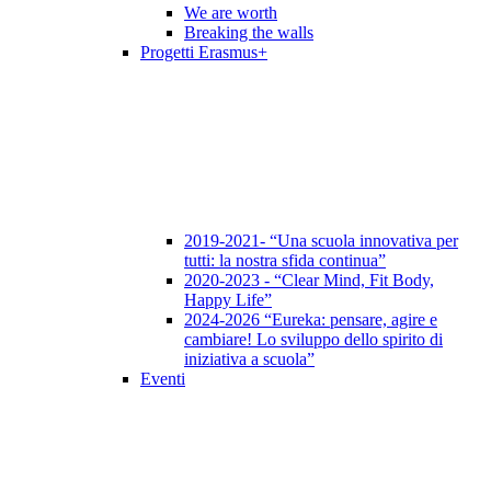
We are worth
Breaking the walls
Progetti Erasmus+
2019-2021- “Una scuola innovativa per
tutti: la nostra sfida continua”
2020-2023 - “Clear Mind, Fit Body,
Happy Life”
2024-2026 “Eureka: pensare, agire e
cambiare! Lo sviluppo dello spirito di
iniziativa a scuola”
Eventi