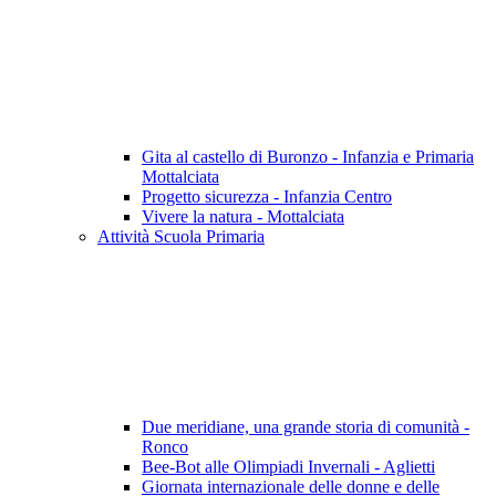
Gita al castello di Buronzo - Infanzia e Primaria
Mottalciata
Progetto sicurezza - Infanzia Centro
Vivere la natura - Mottalciata
Attività Scuola Primaria
Due meridiane, una grande storia di comunità -
Ronco
Bee-Bot alle Olimpiadi Invernali - Aglietti
Giornata internazionale delle donne e delle