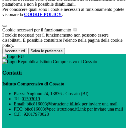
piattaforma e non è possibile disabilitarli.
Per conoscere quali sono i cookie necessari al funzionamento potete
visionare la
COOKIE POLICY
.
Cookie necessari per il funzionamento
I cookie necessari per il funzionamento non possono essere
disabilitati. È possibile consultare l'elenco nella pagina della cookie
policy.
Accetta tutti
Salva le preferenze
Istituto Comprensivo di Cossato
Contatti
Istituto Comprensivo di Cossato
Piazza Angiono 24, 13836 - Cossato (BI)
Tel:
01593019
Email:
biic816003@istruzione.it
Link per inviare una mail
PEC:
biic816003@pec.istruzione.it
Link per inviare una mail
C.F.: 92017970028