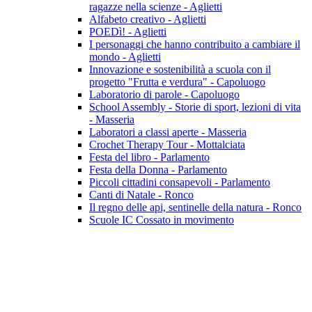
ragazze nella scienze - Aglietti
Alfabeto creativo - Aglietti
POEDì! - Aglietti
I personaggi che hanno contribuito a cambiare il
mondo - Aglietti
Innovazione e sostenibilità a scuola con il
progetto "Frutta e verdura" - Capoluogo
Laboratorio di parole - Capoluogo
School Assembly - Storie di sport, lezioni di vita
- Masseria
Laboratori a classi aperte - Masseria
Crochet Therapy Tour - Mottalciata
Festa del libro - Parlamento
Festa della Donna - Parlamento
Piccoli cittadini consapevoli - Parlamento
Canti di Natale - Ronco
Il regno delle api, sentinelle della natura - Ronco
Scuole IC Cossato in movimento