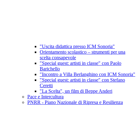
"Uscita didattica presso ICM Sonoria"
Orientamento scolastico – strumenti per una
scelta consapevole
"Special guest: artisti in classe" con Paolo
Barichello
"Incontro a Villa Berlanghino con ICM Sonoria"
"Special guest: artisti in classe" con Stefano
Ceretti
"La Scelta", un film di Beppe Anderi
Pace e Intercultura
PNRR - Piano Nazionale di Ripresa e Resilienza