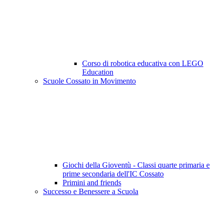
Corso di robotica educativa con LEGO
Education
Scuole Cossato in Movimento
Giochi della Gioventù - Classi quarte primaria e
prime secondaria dell'IC Cossato
Primini and friends
Successo e Benessere a Scuola