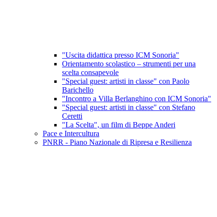
"Uscita didattica presso ICM Sonoria"
Orientamento scolastico – strumenti per una
scelta consapevole
"Special guest: artisti in classe" con Paolo
Barichello
"Incontro a Villa Berlanghino con ICM Sonoria"
"Special guest: artisti in classe" con Stefano
Ceretti
"La Scelta", un film di Beppe Anderi
Pace e Intercultura
PNRR - Piano Nazionale di Ripresa e Resilienza