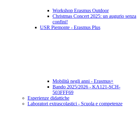
Workshop Erasmus Outdoor
Christmas Concert 2025: un augurio senza
confini!
USR Piemonte - Erasmus Plus
Mobilità negli anni - Erasmus+
Bando 2025/2026 - KA121-SCH-
503FFF69
Esperienze didattiche
Laboratori extrascolastici - Scuola e competenze