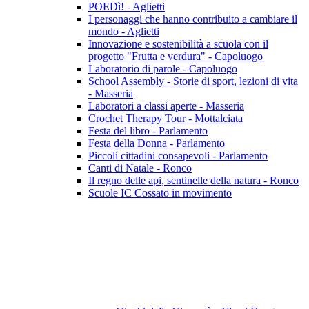
POEDì! - Aglietti
I personaggi che hanno contribuito a cambiare il
mondo - Aglietti
Innovazione e sostenibilità a scuola con il
progetto "Frutta e verdura" - Capoluogo
Laboratorio di parole - Capoluogo
School Assembly - Storie di sport, lezioni di vita
- Masseria
Laboratori a classi aperte - Masseria
Crochet Therapy Tour - Mottalciata
Festa del libro - Parlamento
Festa della Donna - Parlamento
Piccoli cittadini consapevoli - Parlamento
Canti di Natale - Ronco
Il regno delle api, sentinelle della natura - Ronco
Scuole IC Cossato in movimento