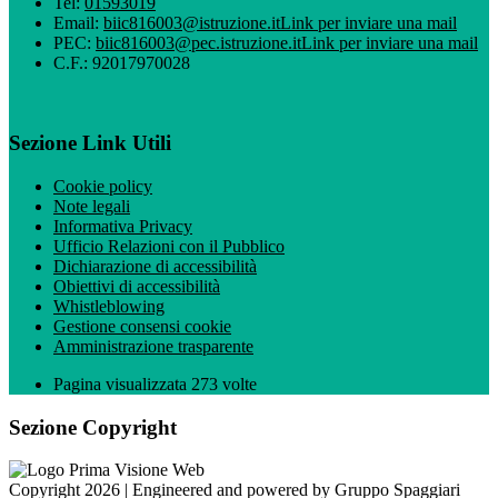
Tel:
01593019
Email:
biic816003@istruzione.it
Link per inviare una mail
PEC:
biic816003@pec.istruzione.it
Link per inviare una mail
C.F.: 92017970028
Sezione Link Utili
Cookie policy
Note legali
Informativa Privacy
Ufficio Relazioni con il Pubblico
Dichiarazione di accessibilità
Obiettivi di accessibilità
Whistleblowing
Gestione consensi cookie
Amministrazione trasparente
Pagina visualizzata
273
volte
Sezione Copyright
Copyright 2026 | Engineered and powered by Gruppo Spaggiari