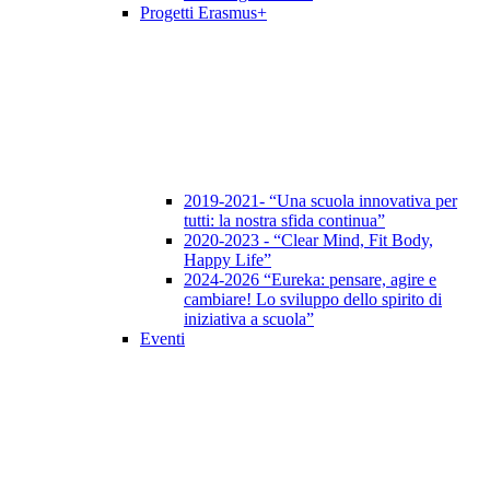
Progetti Erasmus+
2019-2021- “Una scuola innovativa per
tutti: la nostra sfida continua”
2020-2023 - “Clear Mind, Fit Body,
Happy Life”
2024-2026 “Eureka: pensare, agire e
cambiare! Lo sviluppo dello spirito di
iniziativa a scuola”
Eventi