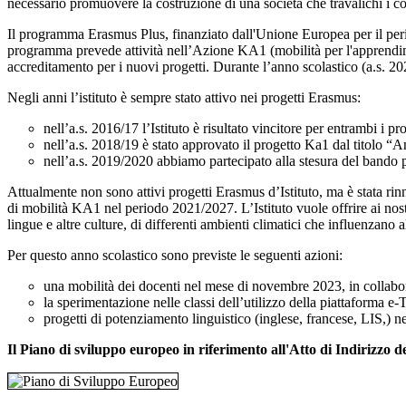
necessario promuovere la costruzione di una società che travalichi i con
Il programma Erasmus Plus, finanziato dall'Unione Europea per il per
programma prevede attività nell’Azione KA1 (mobilità per l'apprendi
accreditamento per i nuovi progetti. Durante l’anno scolastico (a.s. 2
Negli anni l’istituto è sempre stato attivo nei progetti Erasmus:
nell’a.s. 2016/17 l’Istituto è risultato vincitore per entrambi i 
nell’a.s. 2018/19 è stato approvato il progetto Ka1 dal titolo 
nell’a.s. 2019/2020 abbiamo partecipato alla stesura del bando p
Attualmente non sono attivi progetti Erasmus d’Istituto, ma è stata r
di mobilità KA1 nel periodo 2021/2027. L’Istituto vuole offrire ai nostr
lingue e altre culture, di differenti ambienti climatici che influenzano alt
Per questo anno scolastico sono previste le seguenti azioni:
una mobilità dei docenti nel mese di novembre 2023, in collabo
la sperimentazione nelle classi dell’utilizzo della piattaforma e
progetti di potenziamento linguistico (inglese, francese, LIS,) ne
Il Piano di sviluppo europeo in riferimento all'Atto di Indirizzo