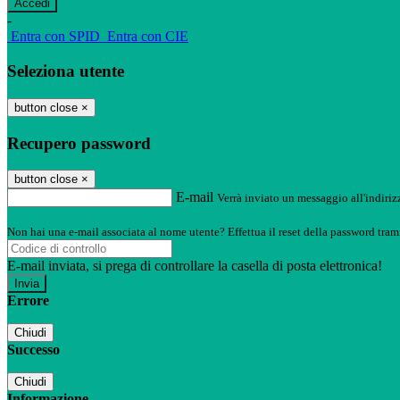
-
Entra con SPID
Entra con CIE
Seleziona utente
button close
×
Recupero password
button close
×
E-mail
Verrà inviato un messaggio all'indirizz
Non hai una e-mail associata al nome utente? Effettua il reset della password tram
E-mail inviata, si prega di controllare la casella di posta elettronica!
Errore
Chiudi
Successo
Chiudi
Informazione