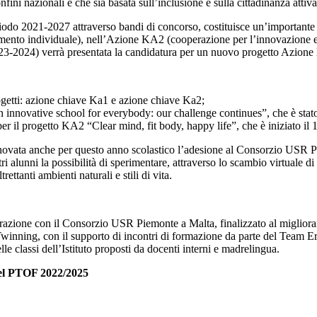
fini nazionali e che sia basata sull’inclusione e sulla cittadinanza attiv
iodo 2021-2027 attraverso bandi di concorso, costituisce un’importante
mento individuale), nell’Azione KA2 (cooperazione per l’innovazione e
023-2024) verrà presentata la candidatura per un nuovo progetto Azione K
progetti: azione chiave Ka1 e azione chiave Ka2;
“An innovative school for everybody: our challenge continues”, che è sta
er il progetto KA2 “Clear mind, fit body, happy life”, che è iniziato il 
innovata anche per questo anno scolastico l’adesione al Consorzio USR P
i alunni la possibilità di sperimentare, attraverso lo scambio virtuale di
rettanti ambienti naturali e stili di vita.
razione con il Consorzio USR Piemonte a Malta, finalizzato al miglioram
-Twinning, con il supporto di incontri di formazione da parte del Team Er
lle classi dell’Istituto proposti da docenti interni e madrelingua.
 del PTOF 2022/2025