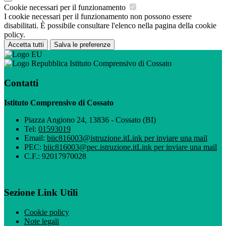
Cookie necessari per il funzionamento
I cookie necessari per il funzionamento non possono essere
disabilitati. È possibile consultare l'elenco nella pagina della cookie
policy.
Accetta tutti
Salva le preferenze
Istituto Comprensivo di Cossato
Contatti
Istituto Comprensivo di Cossato
Piazza Angiono 24, 13836 - Cossato (BI)
Tel:
01593019
Email:
biic816003@istruzione.it
Link per inviare una mail
PEC:
biic816003@pec.istruzione.it
Link per inviare una mail
C.F.: 92017970028
Sezione Link Utili
Cookie policy
Note legali