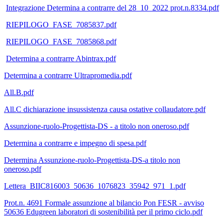
Integrazione Determina a contrarre del 28_10_2022 prot.n.8334.pdf
RIEPILOGO_FASE_7085837.pdf
RIEPILOGO_FASE_7085868.pdf
Determina a contrarre Abintrax.pdf
Determina a contrarre Ultrapromedia.pdf
All.B.pdf
All.C dichiarazione insussistenza causa ostative collaudatore.pdf
Assunzione-ruolo-Progettista-DS - a titolo non oneroso.pdf
Determina a contrarre e impegno di spesa.pdf
Determina Assunzione-ruolo-Progettista-DS-a titolo non
oneroso.pdf
Lettera_BIIC816003_50636_1076823_35942_971_1.pdf
Prot.n. 4691 Formale assunzione al bilancio Pon FESR - avviso
50636 Edugreen laboratori di sostenibilità per il primo ciclo.pdf