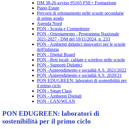
DM 38-26 avviso 95165 FSE+ Formazione
Piano Estate
Percorsi di orientamento nelle scuole secondarie
di primo grado
Agenda Nord
PON - Scuola e Competenze
PON - Orientamento - Programma Nazionale
2021-2027 - DM del 19/11/2024, n. 233
PON - Ambienti didattici innovativi per le scuole
dell'infanzia
PON - Digital Board
PON - Reti locali, cablate e wireless nelle scuole
PON - Supporti Didattici
PON -Apprendimento e socialità A.S. 2021/2022
PON -Apprendimento e socialità A.S. 2020/21
PON EDUGREEN: laboratori di sostenibilità per
il primo ciclo
PON - Smart Class
PON - Ambienti Digitali
PON - LAN/WLAN
PON EDUGREEN: laboratori di
sostenibilità per il primo ciclo