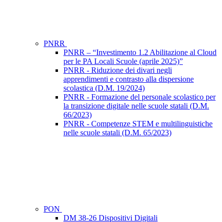
PNRR
PNRR – “Investimento 1.2 Abilitazione al Cloud
per le PA Locali Scuole (aprile 2025)”
PNRR - Riduzione dei divari negli
apprendimenti e contrasto alla dispersione
scolastica (D.M. 19/2024)
PNRR - Formazione del personale scolastico per
la transizione digitale nelle scuole statali (D.M.
66/2023)
PNRR - Competenze STEM e multilinguistiche
nelle scuole statali (D.M. 65/2023)
PON
DM 38-26 Dispositivi Digitali