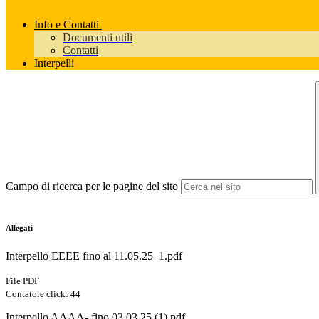
Info e Contatti
Documenti utili
Contatti
Interpelli
Campo di ricerca per le pagine del sito
Allegati
Interpello EEEE fino al 11.05.25_1.pdf
File PDF
Contatore click: 44
Interpello AAAA- fino 03.03.25 (1).pdf