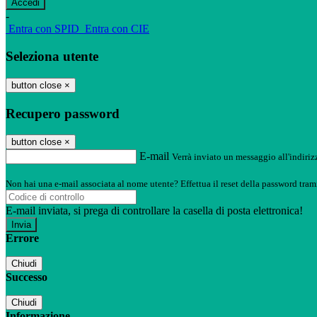
-
Entra con SPID
Entra con CIE
Seleziona utente
button close
×
Recupero password
button close
×
E-mail
Verrà inviato un messaggio all'indirizz
Non hai una e-mail associata al nome utente? Effettua il reset della password tram
E-mail inviata, si prega di controllare la casella di posta elettronica!
Errore
Chiudi
Successo
Chiudi
Informazione