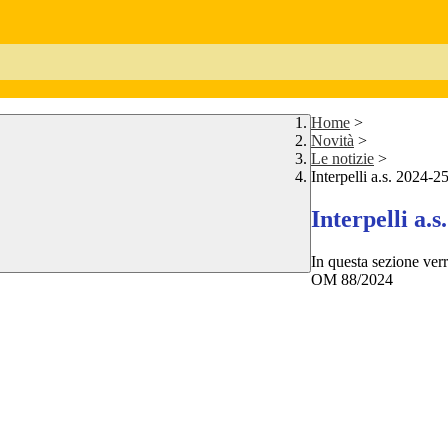
Home
>
Novità
>
Le notizie
>
Interpelli a.s. 2024-2
Interpelli a.s
In questa sezione verr
OM 88/2024