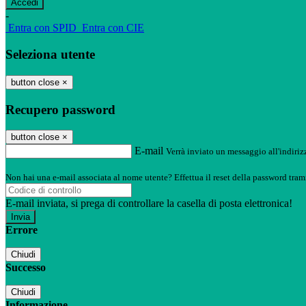
-
Entra con SPID
Entra con CIE
Seleziona utente
button close
×
Recupero password
button close
×
E-mail
Verrà inviato un messaggio all'indirizz
Non hai una e-mail associata al nome utente? Effettua il reset della password tram
E-mail inviata, si prega di controllare la casella di posta elettronica!
Errore
Chiudi
Successo
Chiudi
Informazione