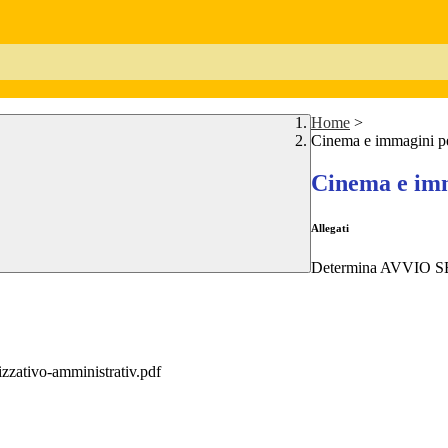
Home
>
Cinema e immagini pe
Cinema e imm
Allegati
Determina AVVIO
izzativo-amministrativ.pdf