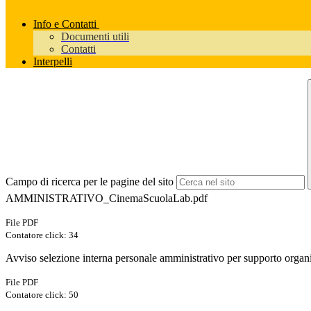
Info e Contatti
Documenti utili
Contatti
Interpelli
Campo di ricerca per le pagine del sito
AMMINISTRATIVO_CinemaScuolaLab.pdf
File PDF
Contatore click: 34
Avviso selezione interna personale amministrativo per supporto organ
File PDF
Contatore click: 50