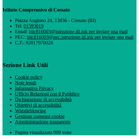
Istituto Comprensivo di Cossato
Piazza Angiono 24, 13836 - Cossato (BI)
Tel:
01593019
Email:
biic816003@istruzione.it
Link per inviare una mail
PEC:
biic816003@pec.istruzione.it
Link per inviare una mail
C.F.: 92017970028
Sezione Link Utili
Cookie policy
Note legali
Informativa Privacy
Ufficio Relazioni con il Pubblico
Dichiarazione di accessibilità
Obiettivi di accessibilità
Whistleblowing
Gestione consensi cookie
Amministrazione trasparente
Pagina visualizzata
999
volte