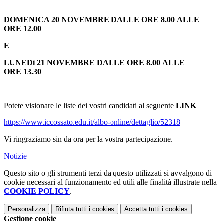
DOMENICA 20 NOVEMBRE
DALLE ORE
8.00
ALLE
ORE
12.00
E
LUNEDì 21 NOVEMBRE
DALLE ORE
8.00
ALLE
ORE
13.30
Potete visionare le liste dei vostri candidati al seguente
LINK
https://www.iccossato.edu.it/albo-online/dettaglio/52318
Vi ringraziamo sin da ora per la vostra partecipazione.
Notizie
Questo sito o gli strumenti terzi da questo utilizzati si avvalgono di
cookie necessari al funzionamento ed utili alle finalità illustrate nella
COOKIE POLICY
.
Personalizza
Rifiuta tutti
i cookies
Accetta tutti
i cookies
Gestione cookie