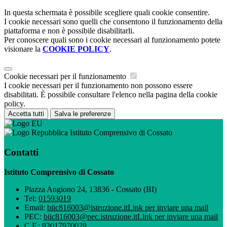
In questa schermata è possibile scegliere quali cookie consentire.
I cookie necessari sono quelli che consentono il funzionamento della
piattaforma e non è possibile disabilitarli.
Per conoscere quali sono i cookie necessari al funzionamento potete
visionare la
COOKIE POLICY
.
Cookie necessari per il funzionamento
I cookie necessari per il funzionamento non possono essere
disabilitati. È possibile consultare l'elenco nella pagina della cookie
policy.
Accetta tutti
Salva le preferenze
Istituto Comprensivo di Cossato
Contatti
Istituto Comprensivo di Cossato
Piazza Angiono 24, 13836 - Cossato (BI)
Tel:
01593019
Email:
biic816003@istruzione.it
Link per inviare una mail
PEC:
biic816003@pec.istruzione.it
Link per inviare una mail
C.F.: 92017970028