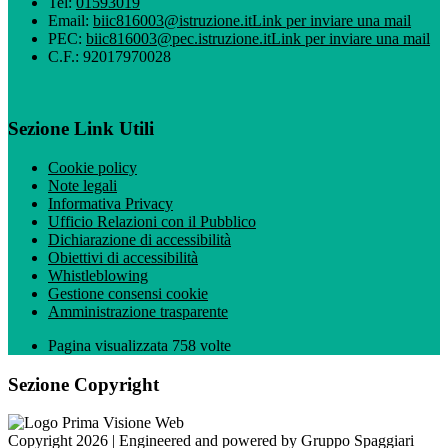
Tel:
01593019
Email:
biic816003@istruzione.it
Link per inviare una mail
PEC:
biic816003@pec.istruzione.it
Link per inviare una mail
C.F.: 92017970028
Sezione Link Utili
Cookie policy
Note legali
Informativa Privacy
Ufficio Relazioni con il Pubblico
Dichiarazione di accessibilità
Obiettivi di accessibilità
Whistleblowing
Gestione consensi cookie
Amministrazione trasparente
Pagina visualizzata
758
volte
Sezione Copyright
Copyright 2026 | Engineered and powered by Gruppo Spaggiari