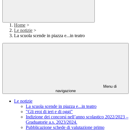
Home
>
Le notizie
>
La scuola scende in piazza e...in teatro
Menu di
navigazione
Le notizie
La scuola scende in piazza e...in teatro
"Gli eroi di ieri e di oggi"
Indizione dei concorsi nell’anno scolastico 2022/2023 –
Graduatorie a.s. 2023/2024.
Pubblicazione schede di valutazione primo