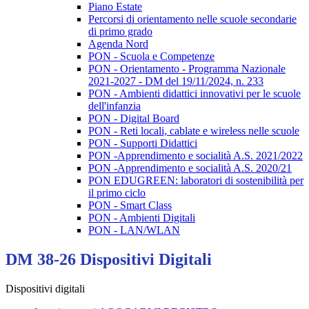
Piano Estate
Percorsi di orientamento nelle scuole secondarie
di primo grado
Agenda Nord
PON - Scuola e Competenze
PON - Orientamento - Programma Nazionale
2021-2027 - DM del 19/11/2024, n. 233
PON - Ambienti didattici innovativi per le scuole
dell'infanzia
PON - Digital Board
PON - Reti locali, cablate e wireless nelle scuole
PON - Supporti Didattici
PON -Apprendimento e socialità A.S. 2021/2022
PON -Apprendimento e socialità A.S. 2020/21
PON EDUGREEN: laboratori di sostenibilità per
il primo ciclo
PON - Smart Class
PON - Ambienti Digitali
PON - LAN/WLAN
DM 38-26 Dispositivi Digitali
Dispositivi digitali