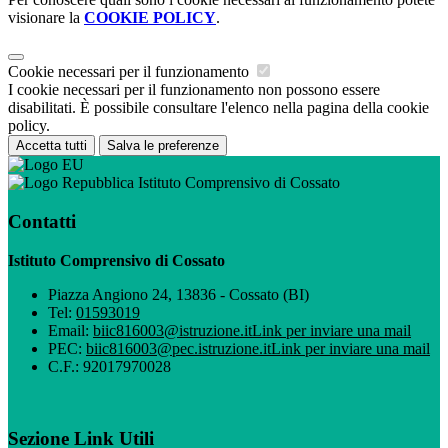
visionare la
COOKIE POLICY
.
Cookie necessari per il funzionamento
I cookie necessari per il funzionamento non possono essere
disabilitati. È possibile consultare l'elenco nella pagina della cookie
policy.
Accetta tutti
Salva le preferenze
Istituto Comprensivo di Cossato
Contatti
Istituto Comprensivo di Cossato
Piazza Angiono 24, 13836 - Cossato (BI)
Tel:
01593019
Email:
biic816003@istruzione.it
Link per inviare una mail
PEC:
biic816003@pec.istruzione.it
Link per inviare una mail
C.F.: 92017970028
Sezione Link Utili