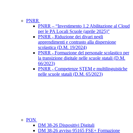
PNRR
PNRR – “Investimento 1.2 Abilitazione al Cloud
per le PA Locali Scuole (aprile 2025)”
PNRR - Riduzione dei divari negli
apprendimenti e contrasto alla dispersione
scolastica (D.M. 19/2024)
PNRR - Formazione del personale scolastico per
la transizione digitale nelle scuole statali (D.M.
66/2023)
PNRR - Competenze STEM e multilinguistiche
nelle scuole statali (D.M. 65/2023)
PON
DM 38-26 Dispositivi Digitali
DM 38-26 avviso 95165 FSE+ Formazione