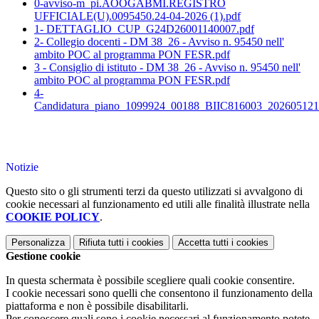
0-avviso-m_pi.AOOGABMI.REGISTRO
UFFICIALE(U).0095450.24-04-2026 (1).pdf
1- DETTAGLIO_CUP_G24D26001140007.pdf
2- Collegio docenti - DM 38_26 - Avviso n. 95450 nell'
ambito POC al programma PON FESR.pdf
3 - Consiglio di istituto - DM 38_26 - Avviso n. 95450 nell'
ambito POC al programma PON FESR.pdf
4-
Candidatura_piano_1099924_00188_BIIC816003_202605121
Notizie
Questo sito o gli strumenti terzi da questo utilizzati si avvalgono di
cookie necessari al funzionamento ed utili alle finalità illustrate nella
COOKIE POLICY
.
Personalizza
Rifiuta tutti
i cookies
Accetta tutti
i cookies
Gestione cookie
In questa schermata è possibile scegliere quali cookie consentire.
I cookie necessari sono quelli che consentono il funzionamento della
piattaforma e non è possibile disabilitarli.
Per conoscere quali sono i cookie necessari al funzionamento potete