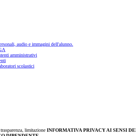
ersonali, audio e immagini dell'alunno.
SGA
tenti amministrativi
nti
boratori scolastici
à, trasparenza, limitazione
INFORMATIVA PRIVACY AI SENSI DEL
CO DIPENDENTE