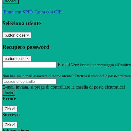
-
Entra con SPID
Entra con CIE
Seleziona utente
button close
×
Recupero password
button close
×
E-mail
Verrà inviato un messaggio all'indirizz
Non hai una e-mail associata al nome utente? Effettua il reset della password tram
E-mail inviata, si prega di controllare la casella di posta elettronica!
Errore
Chiudi
Successo
Chiudi
Informazione