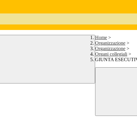
Home
>
Organizzazione
>
Organizzazione
>
Organi collegiali
>
GIUNTA ESECUTI