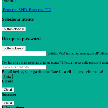
-
Entra con SPID
Entra con CIE
Seleziona utente
button close
×
Recupero password
button close
×
E-mail
Verrà inviato un messaggio all'indirizz
Non hai una e-mail associata al nome utente? Effettua il reset della password tram
E-mail inviata, si prega di controllare la casella di posta elettronica!
Errore
Chiudi
Successo
Chiudi
Informazione