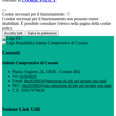
visionare la
COOKIE POLICY
.
Cookie necessari per il funzionamento
I cookie necessari per il funzionamento non possono essere
disabilitati. È possibile consultare l'elenco nella pagina della cookie
policy.
Accetta tutti
Salva le preferenze
Istituto Comprensivo di Cossato
Contatti
Istituto Comprensivo di Cossato
Piazza Angiono 24, 13836 - Cossato (BI)
Tel:
01593019
Email:
biic816003@istruzione.it
Link per inviare una mail
PEC:
biic816003@pec.istruzione.it
Link per inviare una mail
C.F.: 92017970028
Sezione Link Utili