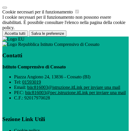
Cookie necessari per il funzionamento
I cookie necessari per il funzionamento non possono essere
disabilitati. È possibile consultare l'elenco nella pagina della cookie
policy.
Accetta tutti
Salva le preferenze
Istituto Comprensivo di Cossato
Contatti
Istituto Comprensivo di Cossato
Piazza Angiono 24, 13836 - Cossato (BI)
Tel:
01593019
Email:
biic816003@istruzione.it
Link per inviare una mail
PEC:
biic816003@pec.istruzione.it
Link per inviare una mail
C.F.: 92017970028
Sezione Link Utili
Cookie policy