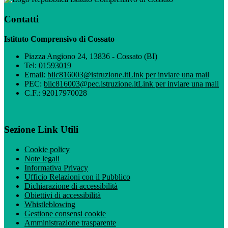
Contatti
Istituto Comprensivo di Cossato
Piazza Angiono 24, 13836 - Cossato (BI)
Tel:
01593019
Email:
biic816003@istruzione.it
Link per inviare una mail
PEC:
biic816003@pec.istruzione.it
Link per inviare una mail
C.F.: 92017970028
Sezione Link Utili
Cookie policy
Note legali
Informativa Privacy
Ufficio Relazioni con il Pubblico
Dichiarazione di accessibilità
Obiettivi di accessibilità
Whistleblowing
Gestione consensi cookie
Amministrazione trasparente