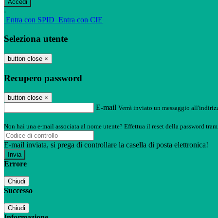
-
Entra con SPID
Entra con CIE
Seleziona utente
button close
×
Recupero password
button close
×
E-mail
Verrà inviato un messaggio all'indirizz
Non hai una e-mail associata al nome utente? Effettua il reset della password tram
E-mail inviata, si prega di controllare la casella di posta elettronica!
Errore
Chiudi
Successo
Chiudi
Informazione