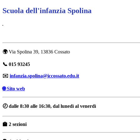
Scuola dell'infanzia Spolina
🌍
Via Spolina 39, 13836 Cossato
📞
015 93245
✉️
infanzia.spolina@iccossato.edu.it
🌐 Sito web
🕗 dalle 8:30 alle 16:30, dal lunedì al venerdì
🏫 2 sezioni