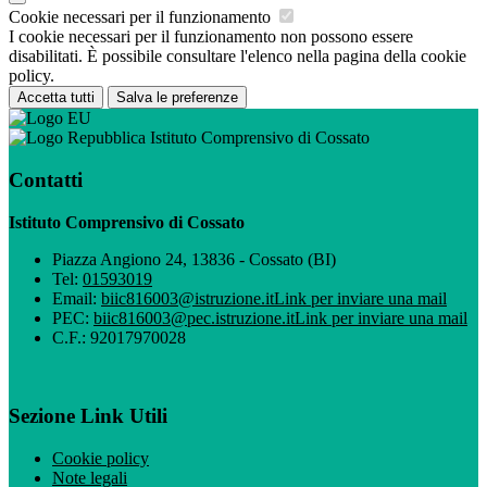
Cookie necessari per il funzionamento
I cookie necessari per il funzionamento non possono essere
disabilitati. È possibile consultare l'elenco nella pagina della cookie
policy.
Accetta tutti
Salva le preferenze
Istituto Comprensivo di Cossato
Contatti
Istituto Comprensivo di Cossato
Piazza Angiono 24, 13836 - Cossato (BI)
Tel:
01593019
Email:
biic816003@istruzione.it
Link per inviare una mail
PEC:
biic816003@pec.istruzione.it
Link per inviare una mail
C.F.: 92017970028
Sezione Link Utili
Cookie policy
Note legali