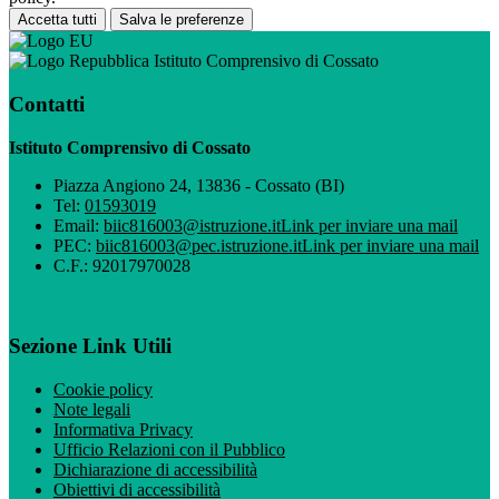
Accetta tutti
Salva le preferenze
Istituto Comprensivo di Cossato
Contatti
Istituto Comprensivo di Cossato
Piazza Angiono 24, 13836 - Cossato (BI)
Tel:
01593019
Email:
biic816003@istruzione.it
Link per inviare una mail
PEC:
biic816003@pec.istruzione.it
Link per inviare una mail
C.F.: 92017970028
Sezione Link Utili
Cookie policy
Note legali
Informativa Privacy
Ufficio Relazioni con il Pubblico
Dichiarazione di accessibilità
Obiettivi di accessibilità