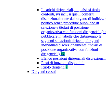
Incarichi dirigenziali, a qualsiasi titolo
conferiti, ivi inclusi quelli conferiti
discrezionalmente dall'organo di indirizzo
politico senza procedure pubbliche di
selezione e titolari di posizione
organizzativa con funzioni dirigenziali (da
pubblicare in tabelle che distinguano le
seguenti situazioni: dirigenti, dirigenti
individuati discrezionalmente, titolari di
posizione organizzativa con funzioni
dirigenziali)
17
Elenco posizioni dirigenziali discrezionali
Posti di funzione disponibili
Ruolo dirigenti
7
Dirigenti cessati