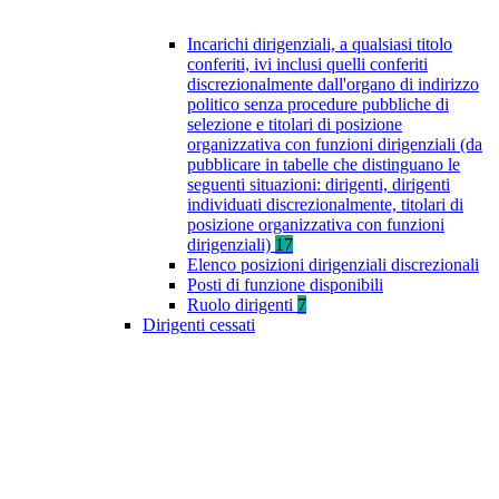
Incarichi dirigenziali, a qualsiasi titolo
conferiti, ivi inclusi quelli conferiti
discrezionalmente dall'organo di indirizzo
politico senza procedure pubbliche di
selezione e titolari di posizione
organizzativa con funzioni dirigenziali (da
pubblicare in tabelle che distinguano le
seguenti situazioni: dirigenti, dirigenti
individuati discrezionalmente, titolari di
posizione organizzativa con funzioni
dirigenziali)
17
Elenco posizioni dirigenziali discrezionali
Posti di funzione disponibili
Ruolo dirigenti
7
Dirigenti cessati