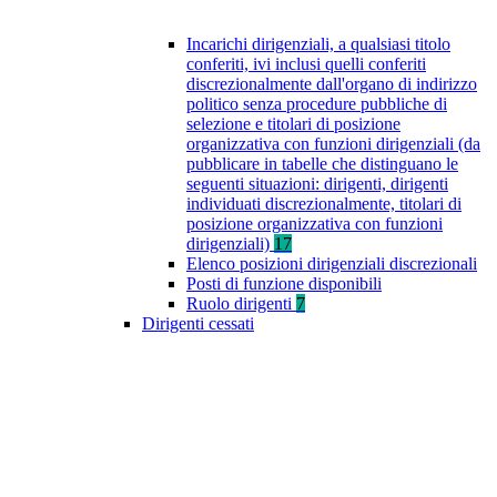
Incarichi dirigenziali, a qualsiasi titolo
conferiti, ivi inclusi quelli conferiti
discrezionalmente dall'organo di indirizzo
politico senza procedure pubbliche di
selezione e titolari di posizione
organizzativa con funzioni dirigenziali (da
pubblicare in tabelle che distinguano le
seguenti situazioni: dirigenti, dirigenti
individuati discrezionalmente, titolari di
posizione organizzativa con funzioni
dirigenziali)
17
Elenco posizioni dirigenziali discrezionali
Posti di funzione disponibili
Ruolo dirigenti
7
Dirigenti cessati