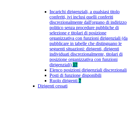
Incarichi dirigenziali, a qualsiasi titolo
conferiti, ivi inclusi quelli conferiti
discrezionalmente dall'organo di indirizzo
politico senza procedure pubbliche di
selezione e titolari di posizione
organizzativa con funzioni dirigenziali (da
pubblicare in tabelle che distinguano le
seguenti situazioni: dirigenti, dirigenti
individuati discrezionalmente, titolari di
posizione organizzativa con funzioni
dirigenziali)
17
Elenco posizioni dirigenziali discrezionali
Posti di funzione disponibili
Ruolo dirigenti
7
Dirigenti cessati