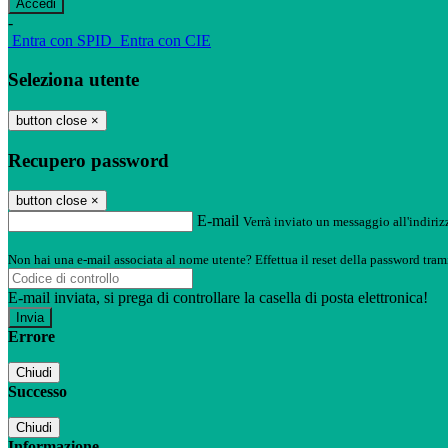
-
Entra con SPID
Entra con CIE
Seleziona utente
button close
×
Recupero password
button close
×
E-mail
Verrà inviato un messaggio all'indirizz
Non hai una e-mail associata al nome utente? Effettua il reset della password tram
E-mail inviata, si prega di controllare la casella di posta elettronica!
Errore
Chiudi
Successo
Chiudi
Informazione