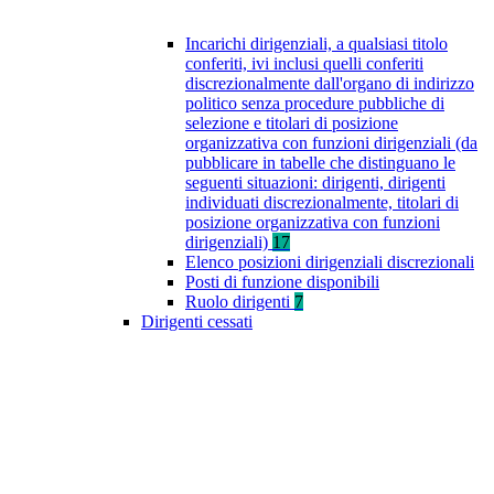
Incarichi dirigenziali, a qualsiasi titolo
conferiti, ivi inclusi quelli conferiti
discrezionalmente dall'organo di indirizzo
politico senza procedure pubbliche di
selezione e titolari di posizione
organizzativa con funzioni dirigenziali (da
pubblicare in tabelle che distinguano le
seguenti situazioni: dirigenti, dirigenti
individuati discrezionalmente, titolari di
posizione organizzativa con funzioni
dirigenziali)
17
Elenco posizioni dirigenziali discrezionali
Posti di funzione disponibili
Ruolo dirigenti
7
Dirigenti cessati