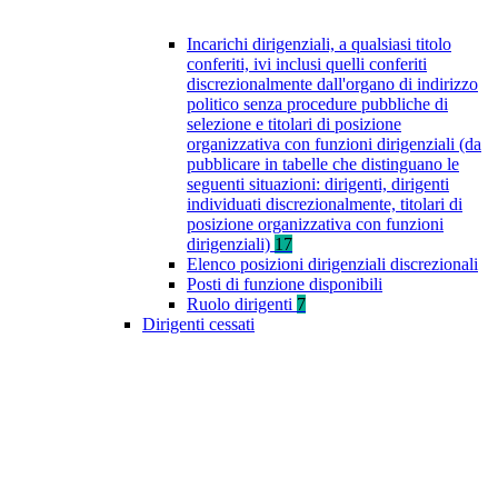
Incarichi dirigenziali, a qualsiasi titolo
conferiti, ivi inclusi quelli conferiti
discrezionalmente dall'organo di indirizzo
politico senza procedure pubbliche di
selezione e titolari di posizione
organizzativa con funzioni dirigenziali (da
pubblicare in tabelle che distinguano le
seguenti situazioni: dirigenti, dirigenti
individuati discrezionalmente, titolari di
posizione organizzativa con funzioni
dirigenziali)
17
Elenco posizioni dirigenziali discrezionali
Posti di funzione disponibili
Ruolo dirigenti
7
Dirigenti cessati