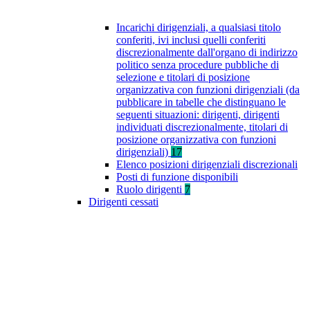
Incarichi dirigenziali, a qualsiasi titolo
conferiti, ivi inclusi quelli conferiti
discrezionalmente dall'organo di indirizzo
politico senza procedure pubbliche di
selezione e titolari di posizione
organizzativa con funzioni dirigenziali (da
pubblicare in tabelle che distinguano le
seguenti situazioni: dirigenti, dirigenti
individuati discrezionalmente, titolari di
posizione organizzativa con funzioni
dirigenziali)
17
Elenco posizioni dirigenziali discrezionali
Posti di funzione disponibili
Ruolo dirigenti
7
Dirigenti cessati