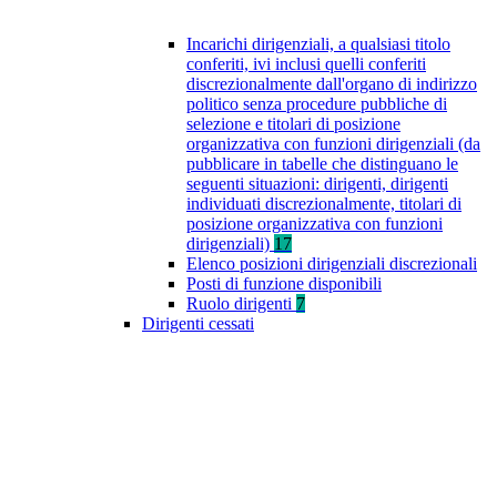
Incarichi dirigenziali, a qualsiasi titolo
conferiti, ivi inclusi quelli conferiti
discrezionalmente dall'organo di indirizzo
politico senza procedure pubbliche di
selezione e titolari di posizione
organizzativa con funzioni dirigenziali (da
pubblicare in tabelle che distinguano le
seguenti situazioni: dirigenti, dirigenti
individuati discrezionalmente, titolari di
posizione organizzativa con funzioni
dirigenziali)
17
Elenco posizioni dirigenziali discrezionali
Posti di funzione disponibili
Ruolo dirigenti
7
Dirigenti cessati