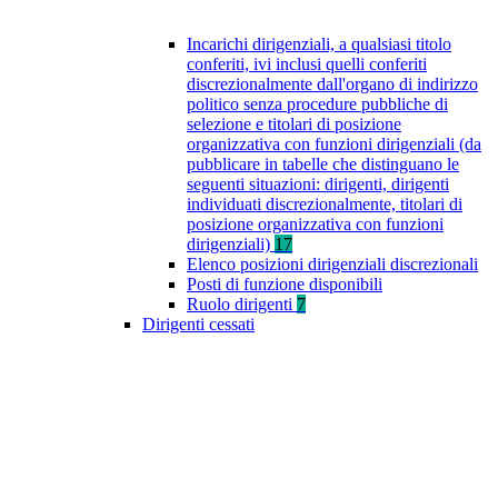
Incarichi dirigenziali, a qualsiasi titolo
conferiti, ivi inclusi quelli conferiti
discrezionalmente dall'organo di indirizzo
politico senza procedure pubbliche di
selezione e titolari di posizione
organizzativa con funzioni dirigenziali (da
pubblicare in tabelle che distinguano le
seguenti situazioni: dirigenti, dirigenti
individuati discrezionalmente, titolari di
posizione organizzativa con funzioni
dirigenziali)
17
Elenco posizioni dirigenziali discrezionali
Posti di funzione disponibili
Ruolo dirigenti
7
Dirigenti cessati