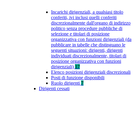
Incarichi dirigenziali, a qualsiasi titolo
conferiti, ivi inclusi quelli conferiti
discrezionalmente dall'organo di indirizzo
politico senza procedure pubbliche di
selezione e titolari di posizione
organizzativa con funzioni dirigenziali (da
pubblicare in tabelle che distinguano le
seguenti situazioni: dirigenti, dirigenti
individuati discrezionalmente, titolari di
posizione organizzativa con funzioni
dirigenziali)
17
Elenco posizioni dirigenziali discrezionali
Posti di funzione disponibili
Ruolo dirigenti
7
Dirigenti cessati