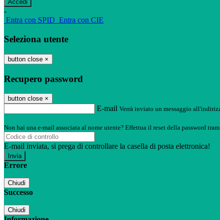
-
Entra con SPID
Entra con CIE
Seleziona utente
button close
×
Recupero password
button close
×
E-mail
Verrà inviato un messaggio all'indirizz
Non hai una e-mail associata al nome utente? Effettua il reset della password tram
E-mail inviata, si prega di controllare la casella di posta elettronica!
Errore
Chiudi
Successo
Chiudi
Informazione