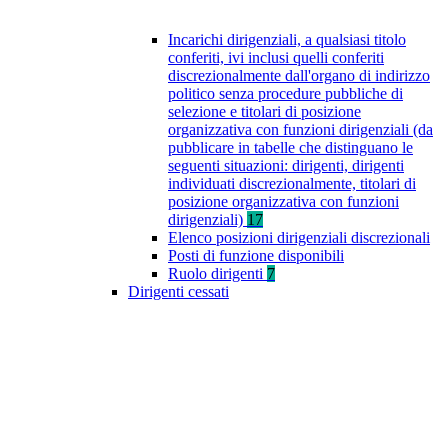
Incarichi dirigenziali, a qualsiasi titolo
conferiti, ivi inclusi quelli conferiti
discrezionalmente dall'organo di indirizzo
politico senza procedure pubbliche di
selezione e titolari di posizione
organizzativa con funzioni dirigenziali (da
pubblicare in tabelle che distinguano le
seguenti situazioni: dirigenti, dirigenti
individuati discrezionalmente, titolari di
posizione organizzativa con funzioni
dirigenziali)
17
Elenco posizioni dirigenziali discrezionali
Posti di funzione disponibili
Ruolo dirigenti
7
Dirigenti cessati