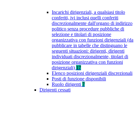
Incarichi dirigenziali, a qualsiasi titolo
conferiti, ivi inclusi quelli conferiti
discrezionalmente dall'organo di indirizzo
politico senza procedure pubbliche di
selezione e titolari di posizione
organizzativa con funzioni dirigenziali (da
pubblicare in tabelle che distinguano le
seguenti situazioni: dirigenti, dirigenti
individuati discrezionalmente, titolari di
posizione organizzativa con funzioni
dirigenziali)
17
Elenco posizioni dirigenziali discrezionali
Posti di funzione disponibili
Ruolo dirigenti
7
Dirigenti cessati