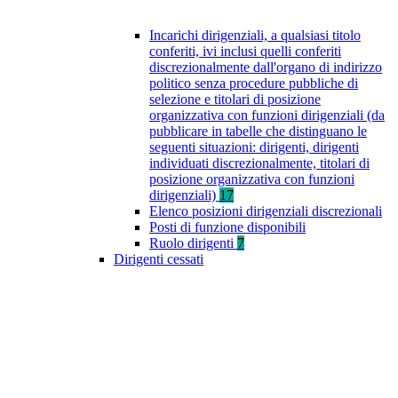
Incarichi dirigenziali, a qualsiasi titolo
conferiti, ivi inclusi quelli conferiti
discrezionalmente dall'organo di indirizzo
politico senza procedure pubbliche di
selezione e titolari di posizione
organizzativa con funzioni dirigenziali (da
pubblicare in tabelle che distinguano le
seguenti situazioni: dirigenti, dirigenti
individuati discrezionalmente, titolari di
posizione organizzativa con funzioni
dirigenziali)
17
Elenco posizioni dirigenziali discrezionali
Posti di funzione disponibili
Ruolo dirigenti
7
Dirigenti cessati