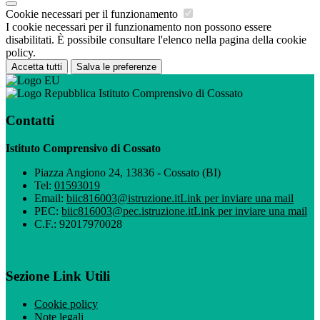
Cookie necessari per il funzionamento
I cookie necessari per il funzionamento non possono essere
disabilitati. È possibile consultare l'elenco nella pagina della cookie
policy.
Accetta tutti
Salva le preferenze
Istituto Comprensivo di Cossato
Contatti
Istituto Comprensivo di Cossato
Piazza Angiono 24, 13836 - Cossato (BI)
Tel:
01593019
Email:
biic816003@istruzione.it
Link per inviare una mail
PEC:
biic816003@pec.istruzione.it
Link per inviare una mail
C.F.: 92017970028
Sezione Link Utili
Cookie policy
Note legali