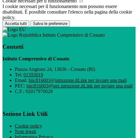
Cookie necessari per il funzionamento
I cookie necessari per il funzionamento non possono essere
disabilitati. È possibile consultare l'elenco nella pagina della cookie
policy.
Accetta tutti
Salva le preferenze
Istituto Comprensivo di Cossato
Contatti
Istituto Comprensivo di Cossato
Piazza Angiono 24, 13836 - Cossato (BI)
Tel:
01593019
Email:
biic816003@istruzione.it
Link per inviare una mail
PEC:
biic816003@pec.istruzione.it
Link per inviare una mail
C.F.: 92017970028
Sezione Link Utili
Cookie policy
Note legali
Informativa Privacy