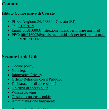
Contatti
Istituto Comprensivo di Cossato
Piazza Angiono 24, 13836 - Cossato (BI)
Tel:
01593019
Email:
biic816003@istruzione.it
Link per inviare una mail
PEC:
biic816003@pec.istruzione.it
Link per inviare una mail
C.F.: 92017970028
Sezione Link Utili
Cookie policy
Note legali
Informativa Privacy
Ufficio Relazioni con il Pubblico
Dichiarazione di accessibilità
Obiettivi di accessibilità
Whistleblowing
Gestione consensi cookie
Amministrazione trasparente