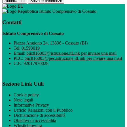
Accetta tutti
Salva le preferenze
Istituto Comprensivo di Cossato
Contatti
Istituto Comprensivo di Cossato
Piazza Angiono 24, 13836 - Cossato (BI)
Tel:
01593019
Email:
biic816003@istruzione.it
Link per inviare una mail
PEC:
biic816003@pec.istruzione.it
Link per inviare una mail
C.F.: 92017970028
Sezione Link Utili
Cookie policy
Note legali
Informativa Privacy
Ufficio Relazioni con il Pubblico
Dichiarazione di accessibilità
Obiettivi di accessibilità
Whistleblowing