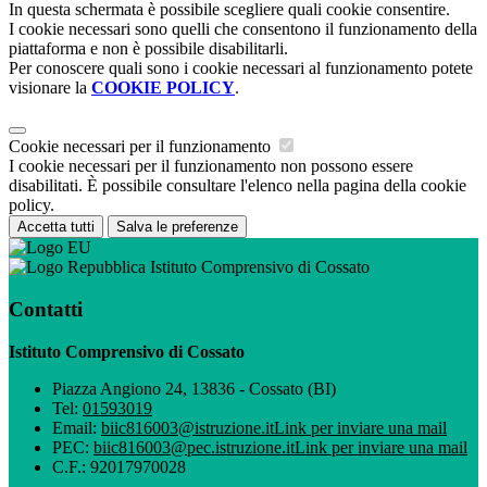
In questa schermata è possibile scegliere quali cookie consentire.
I cookie necessari sono quelli che consentono il funzionamento della
piattaforma e non è possibile disabilitarli.
Per conoscere quali sono i cookie necessari al funzionamento potete
visionare la
COOKIE POLICY
.
Cookie necessari per il funzionamento
I cookie necessari per il funzionamento non possono essere
disabilitati. È possibile consultare l'elenco nella pagina della cookie
policy.
Accetta tutti
Salva le preferenze
Istituto Comprensivo di Cossato
Contatti
Istituto Comprensivo di Cossato
Piazza Angiono 24, 13836 - Cossato (BI)
Tel:
01593019
Email:
biic816003@istruzione.it
Link per inviare una mail
PEC:
biic816003@pec.istruzione.it
Link per inviare una mail
C.F.: 92017970028